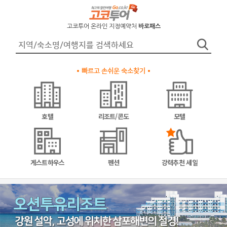
고코투어 온라인 지정예약처
바로패스
빠르고 손쉬운 숙소찾기
호텔
리조트/콘도
모텔
게스트하우스
펜션
강력추천 세일