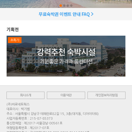
무료숙박권 이벤트 안내 FAQ
기획전
초특가
회사소개
이용약관
개인정보처리방침
(주)바로네트웍스
대표이사 : 박기범
주소 : 서울특별시 강남구 테헤란로82길 15, 3층(대치동, 디아이타워)
사업자등록번호 : 215-87-85373
통신판매업 : 제2017-서울강남-00561호
여행업등록번호 : 제2017-07호