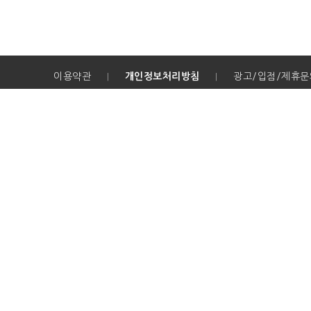
이용약관
개인정보처리방침
광고/입점/제휴문
|
|
(주)바로네트웍스
대표이사 : 박기범
주소
대표번호 : 1666-1243 / e
사업자등록번호 : 215-87
여행업등록번호 : 제2017
국외여행업등록번호 : 제2