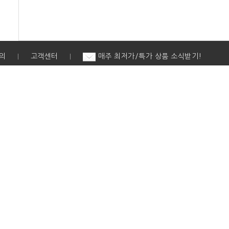
의
고객센터
매주 최저가/특가 상품 소식받기!
|
|
 : 서울특별시 강남구 테헤란로82길 15, 3층(대치동, 디아이타워)
mail : help@go.co.kr
-85373
통신판매업 : 제2017-서울강남-00561호
-07호
017호-26호