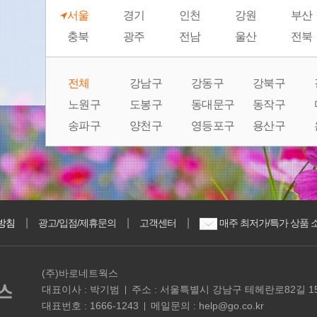
서울
경기
인천
강원
부산
충북
광주
전남
울산
전북
전체
강남구
강동구
강북구
노원구
도봉구
동대문구
동작구
송파구
양천구
영등포구
용산구
|
|
|
방침
광고/입점/제휴문의
고객센터
매주 최저가/특가 상품 
(주)바로네트웍스
대표이사 : 박기범
주소 : 서울특별시 강남구 테헤란로82길 15
대표번호 : 1666-1243
메일문의 : help@go.co.kr