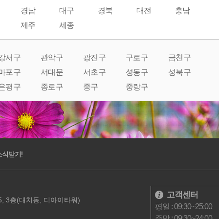
경남
대구
경북
대전
충남
제주
세종
강서구
관악구
광진구
구로구
금천구
마포구
서대문
서초구
성동구
성북구
은평구
종로구
중구
중랑구
소식받기!
고객센터
, 3층(대치동, 디아이타워)
평일 : 09:30~25:00
주말 : 09:30~24:00