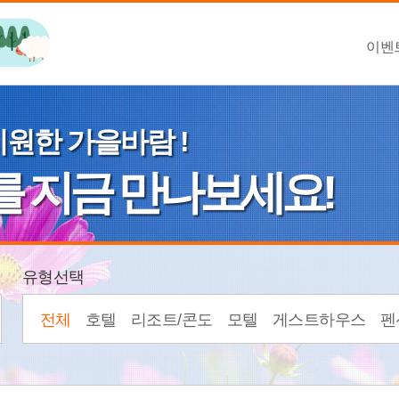
이벤
시원한 가을바람 !
를 지금 만나보세요!
유형선택
전체
호텔
리조트/콘도
모텔
게스트하우스
펜