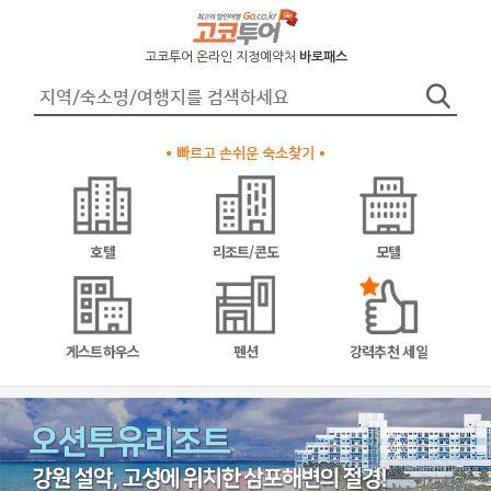
고코투어 온라인 지정예약처
바로패스
빠르고 손쉬운 숙소찾기
호텔
리조트/콘도
모텔
게스트하우스
펜션
강력추천 세일