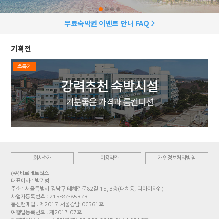
무료숙박권 이벤트 안내 FAQ
기획전
초특가
회사소개
이용약관
개인정보처리방침
(주)바로네트웍스
대표이사 : 박기범
주소 : 서울특별시 강남구 테헤란로82길 15, 3층(대치동, 디아이타워)
사업자등록번호 : 215-87-85373
통신판매업 : 제2017-서울강남-00561호
여행업등록번호 : 제2017-07호